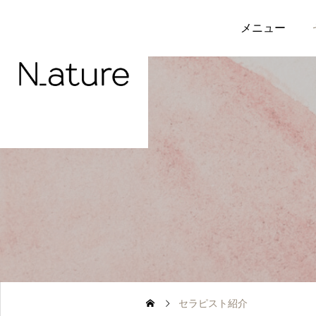
メニュー
Nature
Nature
今年１年お世話になりま
Nature（ナチュレ）軽井
した【年末年始のお休
沢に至るまで
み】
2025.12.31
2025.07.09
セラピスト紹介