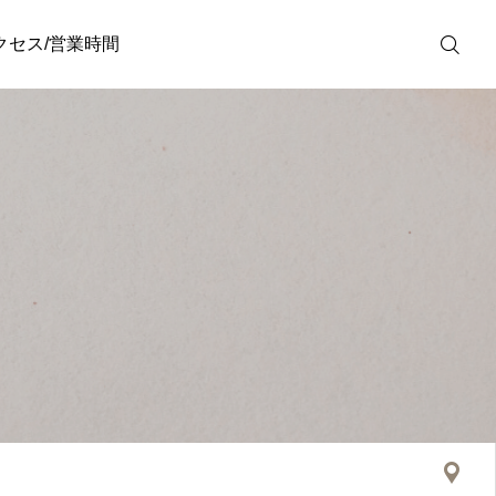
クセス/営業時間
WEB予約
GIFT
Nature
Nature
ナチュレ軽井沢のマッサ
2025年あけましておめで
SHOP
ージで明日への活力チャ
とうございます
ージ
2025.02.16
2025.01.11
友だち追加